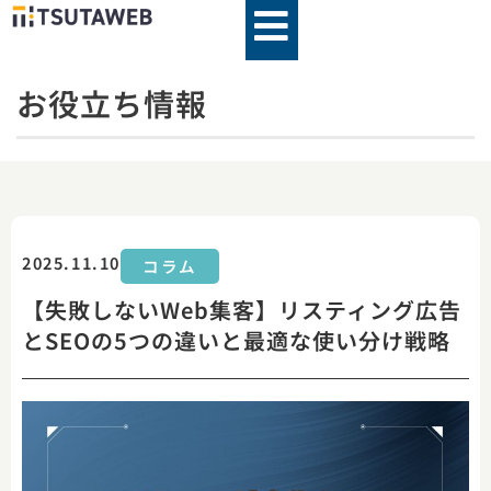
内
容
を
お役立ち情報
ス
キ
ッ
プ
2025.11.10
コラム
【失敗しないWeb集客】リスティング広告
とSEOの5つの違いと最適な使い分け戦略