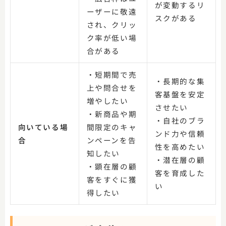
が変動するリ
ーザーに敬遠
スクがある
され、クリッ
ク率が低い場
合がある
・短期間で売
・長期的な集
上や問合せを
客基盤を安定
増やしたい
させたい
・新商品や期
・自社のブラ
向いている場
間限定のキャ
ンド力や信頼
合
ンペーンを告
性を高めたい
知したい
・潜在層の顧
・顕在層の顧
客を育成した
客をすぐに獲
い
得したい