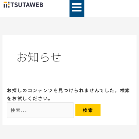
内
検
容
索
を
対
ス
象:
キ
ッ
お知らせ
プ
お探しのコンテンツを見つけられませんでした。検索
をお試しください。